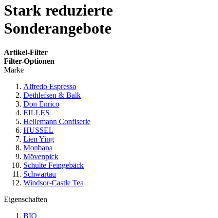
Stark reduzierte
Sonderangebote
Artikel-Filter
Filter-Optionen
Marke
Alfredo Espresso
Dethlefsen & Balk
Don Enrico
EILLES
Heilemann Confiserie
HUSSEL
Lien Ying
Monbana
Mövenpick
Schulte Feingebäck
Schwartau
Windsor-Castle Tea
Eigenschaften
BIO