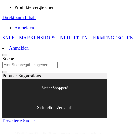
Produkte vergleichen
Direkt zum Inhalt
Anmelden
SALE
MARKENSHOPS
NEUHEITEN
FIRMENGESCHEN
Anmelden
Suche
Popular Suggestions
Sicher Shoppen!
Schneller Versand!
Erweiterte Suche
#Drücken Sie die Eingabetaste, um zu suchen