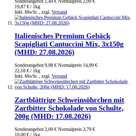
Sonderangebot
1,49 €
Normal­preis
2,99 €
19,87 € / 1kg
Inkl. MwSt.
,
zzgl.
Versand
Italienisches Premium Gebäck
Scapigliati Cantuccini Mix, 3x150g
(MHD: 27.08.2026)
Sonderangebot
9,98 €
Normal­preis
14,99 €
22,18 € / 1kg
Inkl. MwSt.
,
zzgl.
Versand
Zartblättrige Schweinsöhrchen mit
Zartbitter Schokolade von Schulte,
200g (MHD: 17.08.2026)
Sonderangebot
2,00 €
Normal­preis
3,79 €
10,00 € / 1kg