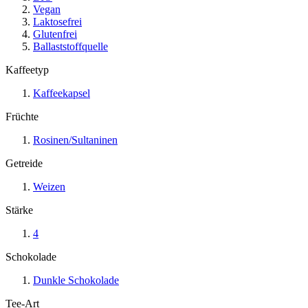
Vegan
Laktosefrei
Glutenfrei
Ballaststoffquelle
Kaffeetyp
Kaffeekapsel
Früchte
Rosinen/Sultaninen
Getreide
Weizen
Stärke
4
Schokolade
Dunkle Schokolade
Tee-Art