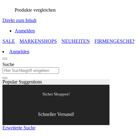
Produkte vergleichen
Direkt zum Inhalt
Anmelden
SALE
MARKENSHOPS
NEUHEITEN
FIRMENGESCHEN
Anmelden
Suche
Popular Suggestions
Sicher Shoppen!
Schneller Versand!
Erweiterte Suche