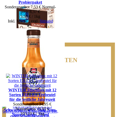
Probierpaket
Sonderangebot
7,53 €
Normal­
preis
8,37 €
5,58 € / 1kg
Inkl. MwSt.
,
zzgl.
Versand
NEUHEITEN
Kölln Müsli Crunchy Choc-
Choc-Choc, 400g
3,79 €
Ab
3,68 €
WINTER Mischbox mit 12
9,48 € / 1kg
Sorten EILLES Teebeutel
Inkl. MwSt.
,
zzgl.
Versand
für die festliche Jahreszeit
Sonderangebot
34,95 €
Normal­preis
35,95 €
Schwartau Coffee Shop Nuss-
103,10 € / 1kg
Nougat Sirup, 200ml