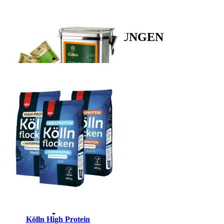
EMPFEHLUNGEN
FRUCHT & CO. TEE
Aromadose mit 5 Sorten
EILLES Deluxe Teebeutel mit
fruchtiger Note
Sonderangebot
24,99 €
Normal­
preis
26,99 €
Inkl. MwSt.
,
zzgl.
Versand
Kölln High Protein