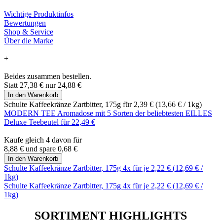
Wichtige Produktinfos
Bewertungen
Shop & Service
Über die Marke
+
Beides zusammen bestellen.
Statt
27,38 €
nur
24,88 €
In den Warenkorb
Schulte Kaffeekränze Zartbitter, 175g für
2,39 €
(
13,66 €
/ 1kg)
MODERN TEE Aromadose mit 5 Sorten der beliebtesten EILLES
Deluxe Teebeutel für
22,49 €
Kaufe gleich 4 davon für
8,88 €
und
spare
0,68 €
In den Warenkorb
Schulte Kaffeekränze Zartbitter, 175g 4x für je
2,22 €
(
12,69 €
/
1kg)
Schulte Kaffeekränze Zartbitter, 175g 4x für je
2,22 €
(
12,69 €
/
1kg)
SORTIMENT HIGHLIGHTS