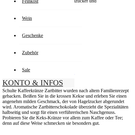
Traditionelles Mürbegebäck mit Hagelzucker und
Feinkost
Zartbitterschokolade
Wein
2,39 €
13,66 € / 1kg
Geschenke
Inkl. MwSt.
,
zzgl.
Versand
Vorübergehend nicht lieferbar
Wieder verfügbar in ca. 5-8 Tagen
Zubehör
Lieferzeit
2-3 Tage
Inkl. MwSt.
,
zzgl.
Versand
Sale
Kaffee zum reduzierten Setpreis >hier
KONTO & INFOS
Details
Schulte Kaffeekränze Zartbitter wurden nach altem Familienrezept
gebacken. Beißen Sie in die krossen Kekse und erleben Sie einen
angenehm milden Geschmack, der von Hagelzucker abgerundet
wird. Aromatische Zartbitterschokolade überzieht die Spezialitäten
halbseitig und sorgt für einen verführerischen Naschgenuss.
Probieren Sie die Keks-Kränze vor allem zum Kaffee oder Tee;
denn auf diese Weise schmecken sie besonders gut.