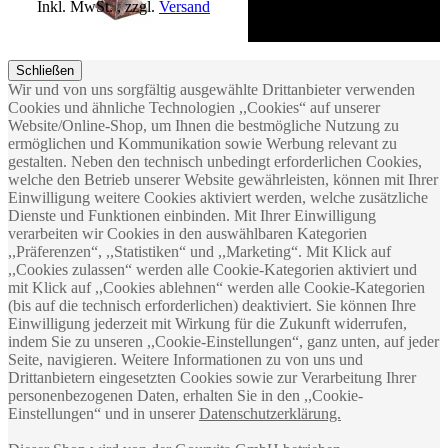
Inkl. MwSt.
,
zzgl.
Versand
Schließen
WINTER TEE Aromadose mit
Wir und von uns sorgfältig ausgewählte Drittanbieter verwenden
5 Sorten EILLES Tea
Cookies und ähnliche Technologien ,,Cookies“ auf unserer
Diamonds für die festliche
Website/Online-Shop, um Ihnen die bestmögliche Nutzung zu
Saison
ermöglichen und Kommunikation sowie Werbung relevant zu
Sonderangebot
26,99 €
Normal­
gestalten. Neben den technisch unbedingt erforderlichen Cookies,
preis
28,99 €
welche den Betrieb unserer Website gewährleisten, können mit Ihrer
Inkl. MwSt.
,
zzgl.
Versand
Einwilligung weitere Cookies aktiviert werden, welche zusätzliche
Dienste und Funktionen einbinden. Mit Ihrer Einwilligung
verarbeiten wir Cookies in den auswählbaren Kategorien
,,Präferenzen“, ,,Statistiken“ und ,,Marketing“. Mit Klick auf
,,Cookies zulassen“ werden alle Cookie-Kategorien aktiviert und
mit Klick auf ,,Cookies ablehnen“ werden alle Cookie-Kategorien
(bis auf die technisch erforderlichen) deaktiviert. Sie können Ihre
Kaffee VANILLEKIPFERL
Einwilligung jederzeit mit Wirkung für die Zukunft widerrufen,
aromatisiert von Coffee-Nation
indem Sie zu unseren ,,Cookie-Einstellungen“, ganz unten, auf jeder
16,90 €
Seite, navigieren. Weitere Informationen zu von uns und
33,80 € / 1kg
Drittanbietern eingesetzten Cookies sowie zur Verarbeitung Ihrer
Inkl. MwSt.
,
zzgl.
Versand
personenbezogenen Daten, erhalten Sie in den ,,Cookie-
Einstellungen“ und in unserer
Datenschutzerklärung.