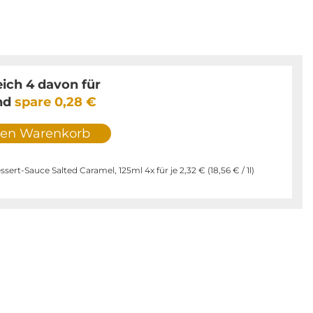
eich 4 davon für
nd
spare
0,28 €
den Warenkorb
sert-Sauce Salted Caramel, 125ml 4x für je
2,32 €
(
18,56 €
/ 1l)