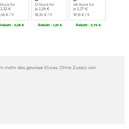
Stück für
12 Stück für
48 Stück für
2,32 €
2,29 €
2,27 €
e
je
je
,56 €
/ 1l
18,32 €
/ 1l
18,16 €
/ 1l
Rabatt
-
Rabatt
-
Rabatt
-
0,28 €
1,20 €
5,76 €
elem mehr das gewisse Etwas. Ohne Zusatz von