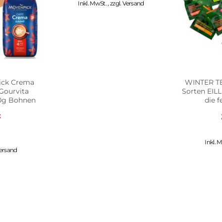
Inkl. MwSt.
,
zzgl.
Versand
ck Crema
WINTER TE
 Gourvita
Sorten EIL
00g Bohnen
die f
€
Inkl. 
ersand