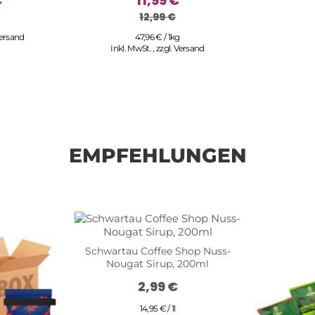
€
11,99 €
12,99 €
ersand
47,96 € / 1kg
Inkl. MwSt.
,
zzgl.
Versand
EMPFEHLUNGEN
Schwartau Coffee Shop Nuss-
Nougat Sirup, 200ml
2,99 €
14,95 € / 1l