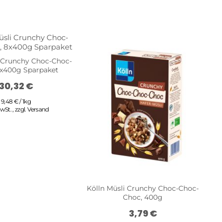
i Crunchy Choc-Choc-
8x400g Sparpaket
30,32 €
9,48 € / 1kg
MwSt.
,
zzgl.
Versand
Kölln Müsli Crunchy Choc-Choc-
Choc, 400g
3,79 €