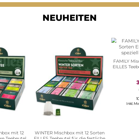
NEUHEITEN
FAMILY Misc
EILLES Teebe
1
Inkl. M
box mit 12
WINTER Mischbox mit 12 Sorten
xe Teebeutel
EILLES Teebeutel für die festliche