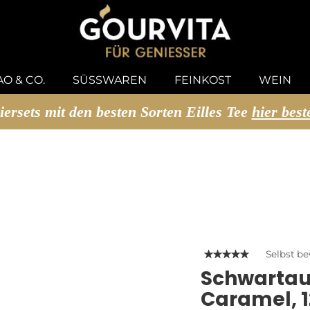
U SUCHEN
O & CO.
SÜSSWAREN
FEINKOST
WEIN
iersets mit den besten Sorten Eilles Tee
hier best
Selbst b
Schwartau
Caramel, 