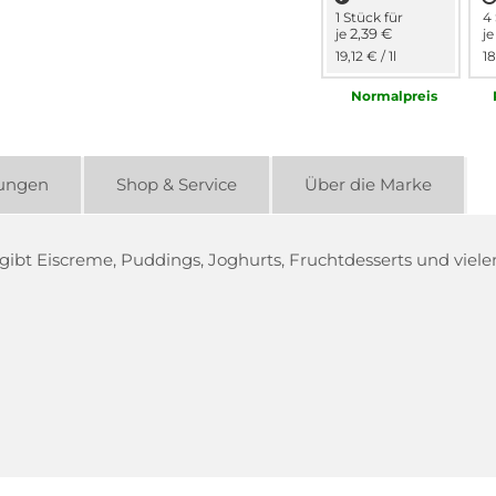
1 Stück für
4 
2,39 €
je
j
19,12 €
/ 1l
18
Normal­preis
ungen
Shop & Service
Über die Marke
e gibt Eiscreme, Puddings, Joghurts, Fruchtdesserts und vi