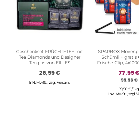
Geschenkset FRÜCHTETEE mit
SPARBOX Mövenpi
Tea Diamonds und Designer
Schümli + gratis
Teeglas von EILLES
Frische-Clip, 4x10
26,99 €
77,99 
99,96 €
Inkl. MwSt.
,
zzgl.
Versand
19,50 € / 1kg
Inkl. MwSt.
,
zzgl.
V