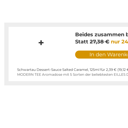
Beides zusammen b
+
Statt
27,38 €
nur
24
In den Warenk
Schwartau Dessert-Sauce Salted Caramel, 125ml für
2,39 €
(
19,12 
MODERN TEE Aromadose mit 5 Sorten der beliebtesten EILLES D