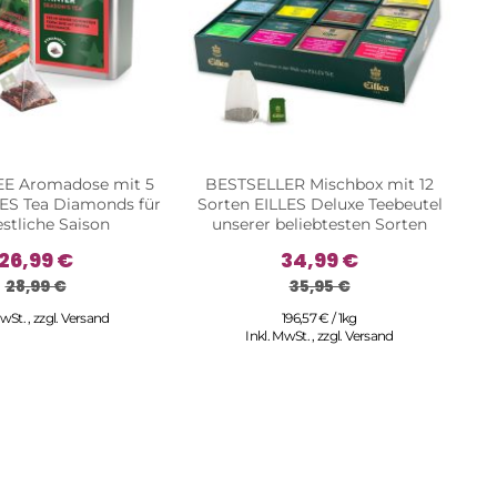
E Aromadose mit 5
BESTSELLER Mischbox mit 12
LES Tea Diamonds für
Sorten EILLES Deluxe Teebeutel
estliche Saison
unserer beliebtesten Sorten
26,99 €
34,99 €
28,99 €
35,95 €
MwSt.
,
zzgl.
Versand
196,57 € / 1kg
Inkl. MwSt.
,
zzgl.
Versand