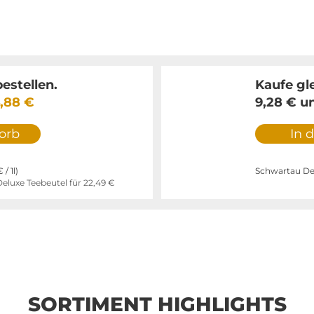
estellen.
Kaufe gl
,88 €
9,28 €
u
orb
In 
€
/ 1l)
Schwartau Des
eluxe Teebeutel für
22,49 €
SORTIMENT HIGHLIGHTS