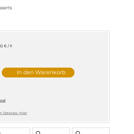
sserts
12 € / 1l
In den Warenkorb
and
 Setpreis >hier