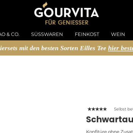
U SUCHEN
O & CO.
SÜSSWAREN
FEINKOST
WEIN
iersets mit den besten Sorten Eilles Tee
hier best
Selbst b
Schwartau 
Konfitüre ohne Zusat