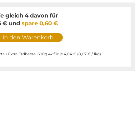
e gleich 4 davon für
6 €
und
spare
0,60 €
In den Warenkorb
tau Extra Erdbeere, 600g 4x für je
4,84 €
(
8,07 €
/ 1kg)