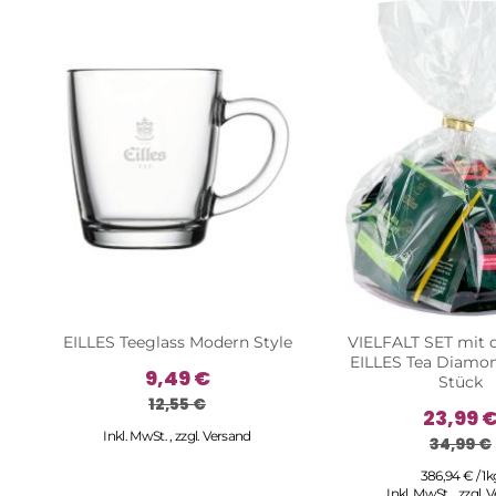
EILLES Teeglass Modern Style
VIELFALT SET mit 
EILLES Tea Diamon
9,49 €
Stück
12,55 €
23,99 
Inkl. MwSt.
,
zzgl.
Versand
34,99 €
386,94 € / 1k
Inkl. MwSt.
,
zzgl.
V