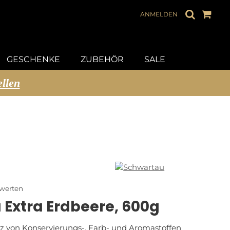
ANMELDEN
GESCHENKE
ZUBEHÖR
SALE
ellen
ewerten
Extra Erdbeere, 600g
z von Konservierungs-, Farb- und Aromastoffen