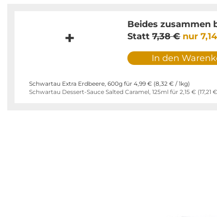
Beides zusammen b
+
Statt
7,38 €
nur
7,1
In den Warenk
Schwartau Extra Erdbeere, 600g für
4,99 €
(
8,32 €
/ 1kg)
Schwartau Dessert-Sauce Salted Caramel, 125ml für
2,15 €
(
17,21 