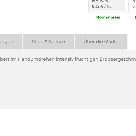
4,99 €
je
j
8,32 €
/ 1kg
8
Normal­preis
ungen
Shop & Service
Über die Marke
zaubert im Handumdrehen intensiv fruchtigen Erdbeergeschma