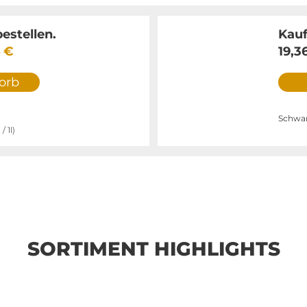
estellen.
Kauf
4 €
19,3
orb
Schwar
€
/ 1l)
SORTIMENT HIGHLIGHTS