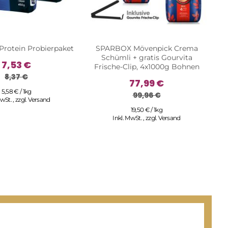
Protein Probierpaket
SPARBOX Mövenpick Crema
E
Schümli + gratis Gourvita
7,53 €
Frische-Clip, 4x1000g Bohnen
8,37 €
77,99 €
5,58 € / 1kg
99,96 €
MwSt.
,
zzgl.
Versand
19,50 € / 1kg
Inkl. MwSt.
,
zzgl.
Versand