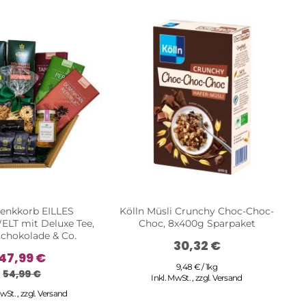
enkkorb EILLES
Kölln Müsli Crunchy Choc-Choc-
Ge
T mit Deluxe Tee,
Choc, 8x400g Sparpaket
m
Schokolade & Co.
vo
30,32 €
47,99 €
9,48 € / 1kg
54,99 €
Inkl. MwSt.
,
zzgl.
Versand
MwSt.
,
zzgl.
Versand