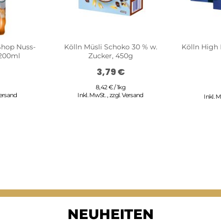
Shop Nuss-
Kölln Müsli Schoko 30 % w.
Kölln High 
 200ml
Zucker, 450g
3,79 €
8,42 € / 1kg
ersand
Inkl. MwSt.
,
zzgl.
Versand
Inkl. 
NEUHEITEN