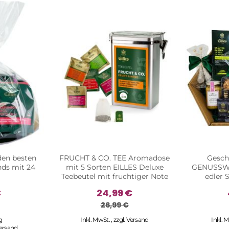
den besten
FRUCHT & CO. TEE Aromadose
Gesch
ds mit 24
mit 5 Sorten EILLES Deluxe
GENUSSWEL
Teebeutel mit fruchtiger Note
edler 
€
24,99 €
26,99 €
g
Inkl. MwSt.
,
zzgl.
Versand
Inkl. 
ersand