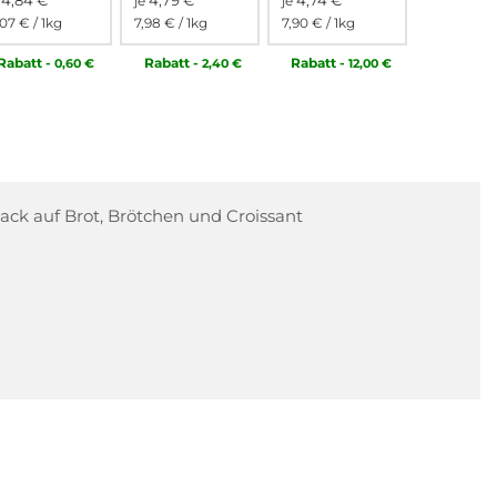
4,84 €
4,79 €
4,74 €
e
je
je
,07 €
/ 1kg
7,98 €
/ 1kg
7,90 €
/ 1kg
Rabatt
-
Rabatt
-
Rabatt
-
0,60 €
2,40 €
12,00 €
ck auf Brot, Brötchen und Croissant