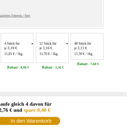
zierten Setpreis >hier
4 Stück für
12 Stück für
48 Stück für
3,19 €
3,16 €
3,13 €
je
je
je
11,81 €
/ 1kg
11,70 €
/ 1kg
11,59 €
/ 1kg
Rabatt
-
7,68 €
Rabatt
-
Rabatt
-
0,40 €
1,56 €
aufe gleich 4 davon für
2,76 €
und
spare
0,40 €
In den Warenkorb