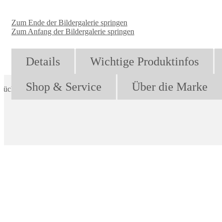
Zum Ende der Bildergalerie springen
Zum Anfang der Bildergalerie springen
Details
Wichtige Produktinfos
Shop & Service
Über die Marke
rüchte werden fein passiert und entfalten dadurch ihren vollen Geschm