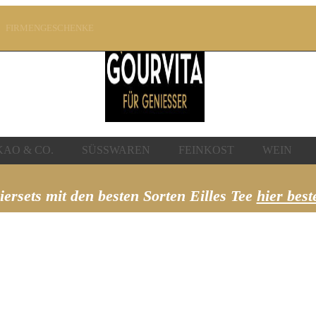
FIRMENGESCHENKE
SICHER SHOPPEN!
UCHEN
SCHNELLER VERSAND!
AO & CO.
SÜSSWAREN
FEINKOST
WEIN
iersets mit den besten Sorten Eilles Tee
hier best