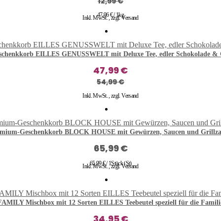
12,99 €
47,96 € / 1kg
Inkl. MwSt.
,
zzgl.
Versand
schenkkorb EILLES GENUSSWELT mit Deluxe Tee, edler Schokolade & 
47,99 €
54,99 €
Inkl. MwSt.
,
zzgl.
Versand
mium-Geschenkkorb BLOCK HOUSE mit Gewürzen, Saucen und Grillz
65,99 €
65,99 € / 1Stück (St)
Inkl. MwSt.
,
zzgl.
Versand
FAMILY Mischbox mit 12 Sorten EILLES Teebeutel speziell für die Famili
34,95 €