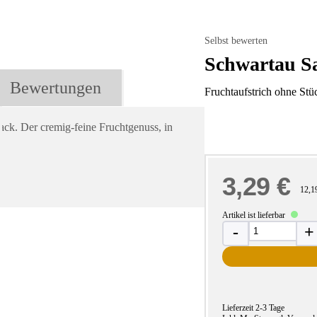
Selbst bewerten
Schwartau Sa
Bewertungen
Fruchtaufstrich ohne St
ack. Der cremig-feine Fruchtgenuss, in
3,29 €
12,1
Artikel ist lieferbar
-
+
Lieferzeit
2-3 Tage