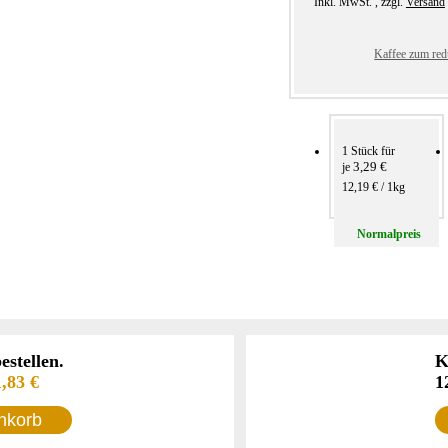
Inkl. MwSt.
,
zzgl.
Versand
Kaffee zum redu
1 Stück für
3,29 €
je
12,19 €
/ 1kg
Normal­preis
stellen.
K
1,83 €
1
nkorb