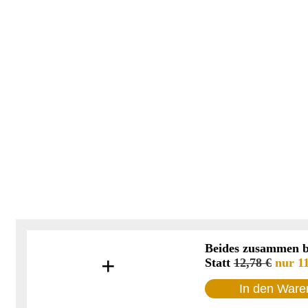
Beides zusammen be
+
Statt
12,78 €
nur
1
In den Ware