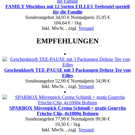
FAMILY Mischbox mit 12 Sorten EILLES Teebeutel speziell
für die Familie
Sonderangebot
34,95 €
Normal­preis
35,95 €
104,64 € / 1kg
Inkl. MwSt.
,
zzgl.
Versand
EMPFEHLUNGEN
Geschenkkorb TEE-PAUSE mit 3 Packungen Deluxe Tee von
Eilles
Sonderangebot
52,99 €
Normal­preis
54,99 €
Inkl. MwSt.
,
zzgl.
Versand
SPARBOX Mövenpick Crema Schümli + gratis Gourvita
Frische-Clip, 4x1000g Bohnen
Sonderangebot
77,99 €
Normal­preis
99,96 €
19,50 € / 1kg
Inkl. MwSt.
,
zzgl.
Versand