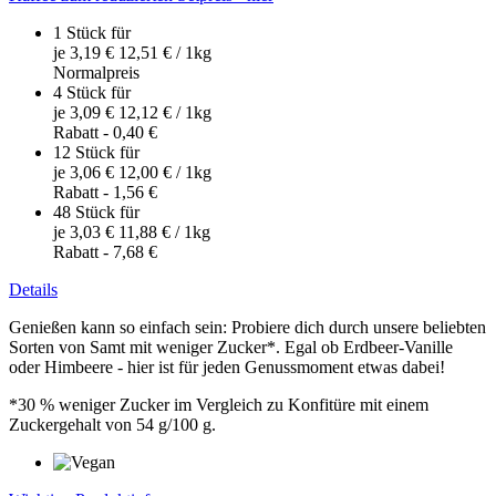
1 Stück für
je
3,19 €
12,51 €
/ 1kg
Normal­preis
4 Stück für
je
3,09 €
12,12 €
/ 1kg
Rabatt
-
0,40 €
12 Stück für
je
3,06 €
12,00 €
/ 1kg
Rabatt
-
1,56 €
48 Stück für
je
3,03 €
11,88 €
/ 1kg
Rabatt
-
7,68 €
Details
Genießen kann so einfach sein: Probiere dich durch unsere beliebten
Sorten von Samt mit weniger Zucker*. Egal ob Erdbeer-Vanille
oder Himbeere - hier ist für jeden Genussmoment etwas dabei!
*30 % weniger Zucker im Vergleich zu Konfitüre mit einem
Zuckergehalt von 54 g/100 g.