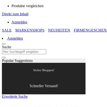
Produkte vergleichen
Direkt zum Inhalt
Anmelden
SALE
MARKENSHOPS
NEUHEITEN
FIRMENGESCHEN
Anmelden
Suche
Popular Suggestions
Sicher Shoppen!
Schneller Versand!
Erweiterte Suche
#Drücken Sie die Eingabetaste, um zu suchen