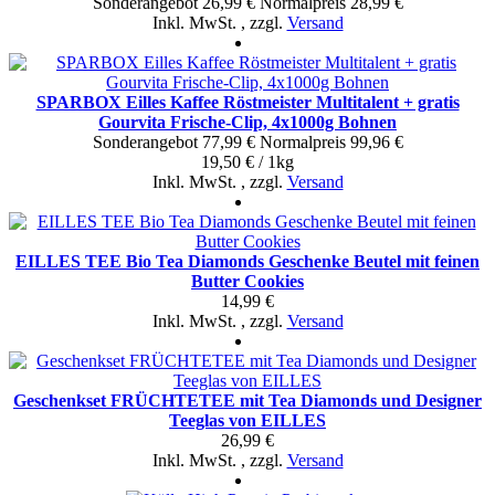
Sonderangebot
26,99 €
Normal­preis
28,99 €
Inkl. MwSt.
,
zzgl.
Versand
SPARBOX Eilles Kaffee Röstmeister Multitalent + gratis
Gourvita Frische-Clip, 4x1000g Bohnen
Sonderangebot
77,99 €
Normal­preis
99,96 €
19,50 € / 1kg
Inkl. MwSt.
,
zzgl.
Versand
EILLES TEE Bio Tea Diamonds Geschenke Beutel mit feinen
Butter Cookies
14,99 €
Inkl. MwSt.
,
zzgl.
Versand
Geschenkset FRÜCHTETEE mit Tea Diamonds und Designer
Teeglas von EILLES
26,99 €
Inkl. MwSt.
,
zzgl.
Versand