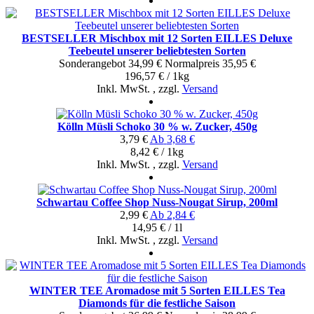
BESTSELLER Mischbox mit 12 Sorten EILLES Deluxe
Teebeutel unserer beliebtesten Sorten
Sonderangebot
34,99 €
Normal­preis
35,95 €
196,57 € / 1kg
Inkl. MwSt.
,
zzgl.
Versand
Kölln Müsli Schoko 30 % w. Zucker, 450g
3,79 €
Ab
3,68 €
8,42 € / 1kg
Inkl. MwSt.
,
zzgl.
Versand
Schwartau Coffee Shop Nuss-Nougat Sirup, 200ml
2,99 €
Ab
2,84 €
14,95 € / 1l
Inkl. MwSt.
,
zzgl.
Versand
WINTER TEE Aromadose mit 5 Sorten EILLES Tea
Diamonds für die festliche Saison