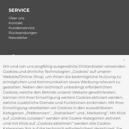
SERVICE
Über uns
Kontakt
Kundenservice
Rücksendungen
Newsletter
FÜR FIRMEN
S
Office Coffee Kaffee für das Büro
Wir und von uns sorgfältig ausgewählte Drittanbieter verwenden
Firmenkundenservice
Cookies und ähnliche Technologien ,,Cookies“ auf unserer
Firmenrabatt-Programm
Website/Online-Shop, um Ihnen die bestmögliche Nutzung zu
Werbegeschenke
ermöglichen und Kommunikation sowie Werbung relevant zu
gestalten. Neben den technisch unbedingt erforderlichen
Cookies, welche den Betrieb unserer Website gewährleisten,
können mit Ihrer Einwilligung weitere Cookies aktiviert werden,
ADRESSE
welche zusätzliche Dienste und Funktionen einbinden. Mit Ihrer
Gourvita GmbH
Einwilligung verarbeiten wir Cookies in den auswählbaren
Adam-Opel-Str. 19
Kategorien ,,Präferenzen“, ,,Statistiken“ und ,,Marketing“. Mit Klick
63322 Rödermark
auf ,,Cookies zulassen“ werden alle Cookie-Kategorien aktiviert
und mit Klick auf ,,Cookies ablehnen“ werden alle Cookie-
Kategorien (bis auf die technisch erforderlichen) deaktiviert. Sie