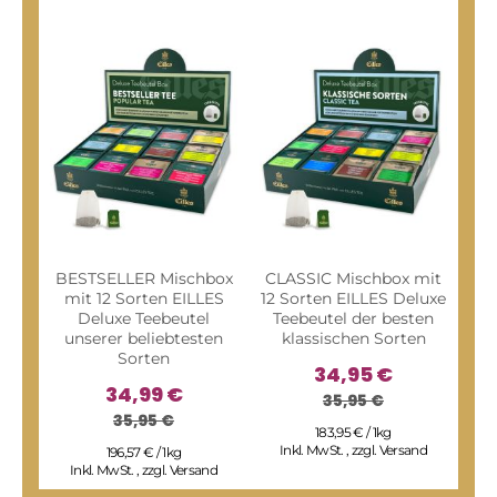
BESTSELLER Mischbox
CLASSIC Mischbox mit
FRU
mit 12 Sorten EILLES
12 Sorten EILLES Deluxe
Sor
Deluxe Teebeutel
Teebeutel der besten
u
unserer beliebtesten
klassischen Sorten
Sorten
34,95 €
34,99 €
35,95 €
35,95 €
183,95 € / 1kg
Inkl. MwSt.
,
zzgl.
Versand
I
196,57 € / 1kg
Inkl. MwSt.
,
zzgl.
Versand