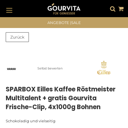
DIREKT
ZUM
INHALT
#DRÜCKEN SIE DIE EINGABETASTE, UM ZU SUCHEN
ANGEBOTE
|
SALE
Zurück
Zum
Zum
Ende
Anfang
der
der
Bildergalerie
Bildergalerie
Selbst bewerten
springen
springen
SPARBOX Eilles Kaffee Röstmeister
Multitalent + gratis Gourvita
Frische-Clip, 4x1000g Bohnen
Schokoladig und vielseitig