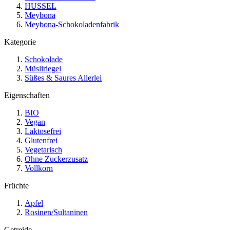
HUSSEL
Meybona
Meybona-Schokoladenfabrik
Kategorie
Schokolade
Müsliriegel
Süßes & Saures Allerlei
Eigenschaften
BIO
Vegan
Laktosefrei
Glutenfrei
Vegetarisch
Ohne Zuckerzusatz
Vollkorn
Früchte
Apfel
Rosinen/Sultaninen
Getreide