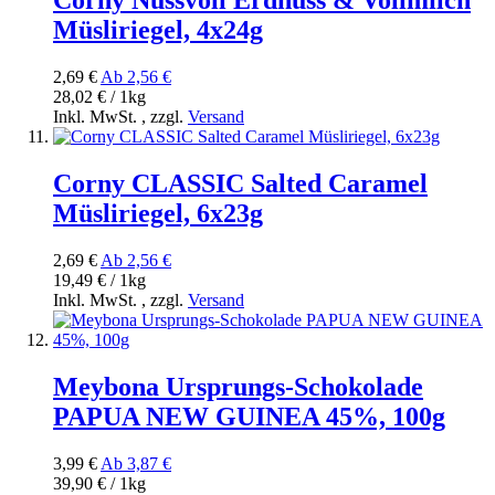
Corny Nussvoll Erdnuss & Vollmilch
Müsliriegel, 4x24g
2,69 €
Ab
2,56 €
28,02 € / 1kg
Inkl. MwSt.
,
zzgl.
Versand
Corny CLASSIC Salted Caramel
Müsliriegel, 6x23g
2,69 €
Ab
2,56 €
19,49 € / 1kg
Inkl. MwSt.
,
zzgl.
Versand
Meybona Ursprungs-Schokolade
PAPUA NEW GUINEA 45%, 100g
3,99 €
Ab
3,87 €
39,90 € / 1kg