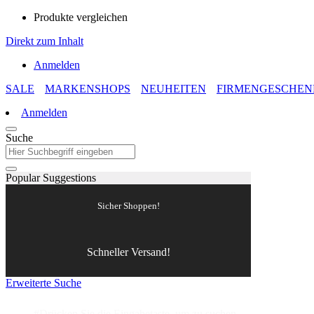
Produkte vergleichen
Direkt zum Inhalt
Anmelden
SALE
MARKENSHOPS
NEUHEITEN
FIRMENGESCHEN
Anmelden
Suche
Popular Suggestions
Sicher Shoppen!
Schneller Versand!
Erweiterte Suche
#Drücken Sie die Eingabetaste, um zu suchen