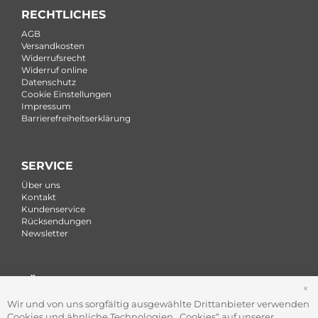
RECHTLICHES
AGB
Versandkosten
Widerrufsrecht
Widerruf online
Datenschutz
Cookie Einstellungen
Impressum
Barrierefreiheitserklärung
SERVICE
Über uns
Kontakt
Kundenservice
Rücksendungen
Newsletter
FÜR FIRMEN
S
Office Coffee Kaffee für das Büro
Wir und von uns sorgfältig ausgewählte Drittanbieter verwenden
Firmenkundenservice
Cookies und ähnliche Technologien ,,Cookies“ auf unserer