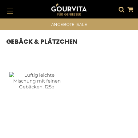
DIREKT
ZUM
INHALT
#DRÜCKEN SIE DIE EINGABETASTE, UM ZU SUCHEN
ANGEBOTE
|
SALE
GEBÄCK & PLÄTZCHEN