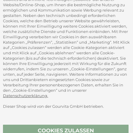
Firmenrabatt-Programm
Website/Online-Shop, um Ihnen die bestmögliche Nutzung zu
Werbegeschenke
ermöglichen und Kommunikation sowie Werbung relevant zu
gestalten. Neben den technisch unbedingt erforderlichen
Cookies, welche den Betrieb unserer Website gewährleisten,
können mit Ihrer Einwilligung weitere Cookies aktiviert werden,
ADRESSE
welche zusätzliche Dienste und Funktionen einbinden. Mit Ihrer
Gourvita GmbH
Einwilligung verarbeiten wir Cookies in den auswählbaren
Adam-Opel-Str. 19
Kategorien ,,Präferenzen“, ,,Statistiken“ und ,,Marketing“. Mit Klick
63322 Rödermark
auf ,,Cookies zulassen“ werden alle Cookie-Kategorien aktiviert
und mit Klick auf ,,Cookies ablehnen“ werden alle Cookie-
Kategorien (bis auf die technisch erforderlichen) deaktiviert. Sie
können Ihre Einwilligung jederzeit mit Wirkung für die Zukunft
widerrufen, indem Sie zu unseren ,,Cookie-Einstellungen“, ganz
unten, auf jeder Seite, navigieren. Weitere Informationen zu von
SICHER ZAHLEN
uns und Drittanbietern eingesetzten Cookies sowie zur
Verarbeitung Ihrer personenbezogenen Daten, erhalten Sie in
den ,,Cookie-Einstellungen“ und in unserer
Datenschutzerklärung.
Dieser Shop wird von der Gourvita GmbH betrieben.
Vertrag widerrufen
COOKIES ZULASSEN