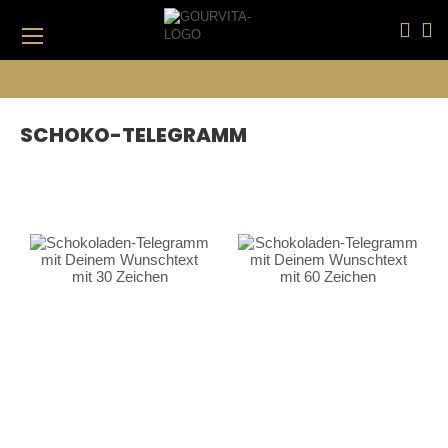
DIREKT
ZUM
INHALT
#DRÜCKEN SIE DIE EINGABETASTE, UM ZU SUCHEN
ANGEBOTE
SALE
SCHOKO-TELEGRAMM