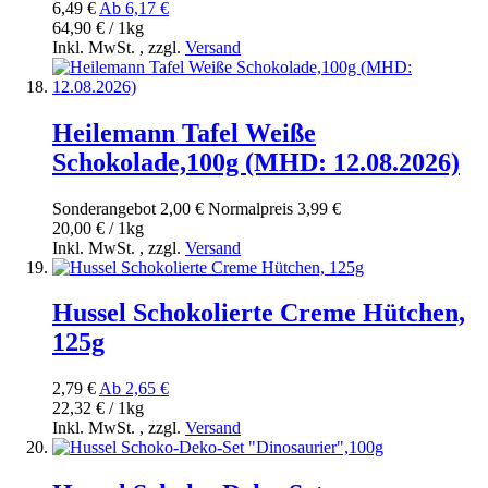
6,49 €
Ab
6,17 €
64,90 € / 1kg
Inkl. MwSt.
,
zzgl.
Versand
Heilemann Tafel Weiße
Schokolade,100g (MHD: 12.08.2026)
Sonderangebot
2,00 €
Normal­preis
3,99 €
20,00 € / 1kg
Inkl. MwSt.
,
zzgl.
Versand
Hussel Schokolierte Creme Hütchen,
125g
2,79 €
Ab
2,65 €
22,32 € / 1kg
Inkl. MwSt.
,
zzgl.
Versand