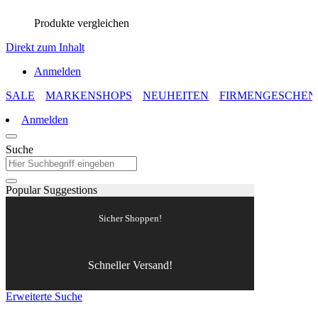
Produkte vergleichen
Direkt zum Inhalt
Anmelden
SALE
MARKENSHOPS
NEUHEITEN
FIRMENGESCHEN
Anmelden
Suche
Popular Suggestions
Sicher Shoppen!
Schneller Versand!
Erweiterte Suche