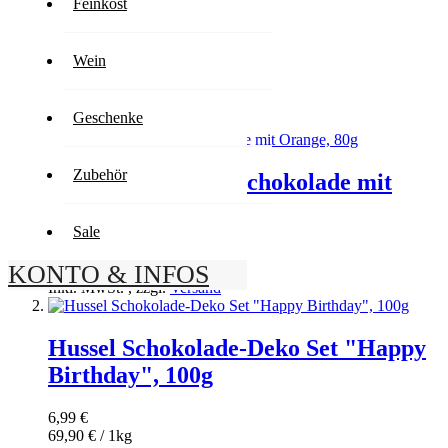
Feinkost
Seite
4
Seite
Weiter
Wein
Anzeigen
pro Seite
Geschenke
Zubehör
Hussel Edelbitter-Schokolade mit
Orange, 80g
Sale
3,79 €
KONTO & INFOS
47,38 € / 1kg
Inkl. MwSt.
,
zzgl.
Versand
Hussel Schokolade-Deko Set "Happy
Birthday", 100g
6,99 €
69,90 € / 1kg