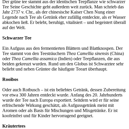
Der grüne tee stammt aus der identischen Teepflanze wie schwarzer
Tee Seine Geschichte geht außerdem weit zurück. Man schrieb das
Jahr 2737 v. Chr., als der chinesische Kaiser Chen Nung einer
Legende nach Tee als Getränk eher zufällig entdeckte, als er Wasser
abkochen ließ. Er belebt, beruhigt, vitalisiert – und begeistert überall
auf der Welt.
Schwarzer Tee
Ein Aufguss aus den fermentierten Blättern und Blattknospen. Der
Tee stammt von den Teesträuchern
Thea Camellia sinensis
(China)
oder
Thea Camellia assamica
(Indien) oder Teepflanzen, die aus
beiden gekreuzt wurden. Rund um den Globus ist Schwarztee sehr
beliebt und neben Grüntee
die häufigste Teeart überhaupt.
Rooibos
Oder auch Rotbusch – ist ein beliebtes Getränk, dessen Zubereitung
vor etwa 300 Jahren entdeckt wurde. Anfang des 20. Jahrhunderts
wurde der Tee nach Europa exportiert. Seitdem wird er für seine
erfrischende Wirkung geschätzt, als Aufgussgetränk meist mit
Aromen oder als Basis für Mischungen und Mixgetränke. Er ist
koofeinfrei und für Kinder hervorragend geeignet.
Kräutertees