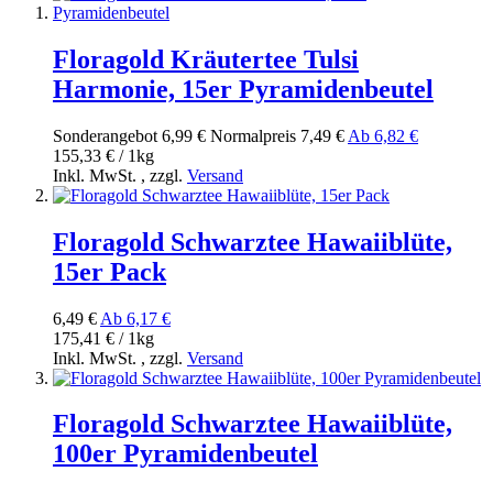
Floragold Kräutertee Tulsi
Harmonie, 15er Pyramidenbeutel
Sonderangebot
6,99 €
Normal­preis
7,49 €
Ab
6,82 €
155,33 € / 1kg
Inkl. MwSt.
,
zzgl.
Versand
Floragold Schwarztee Hawaiiblüte,
15er Pack
6,49 €
Ab
6,17 €
175,41 € / 1kg
Inkl. MwSt.
,
zzgl.
Versand
Floragold Schwarztee Hawaiiblüte,
100er Pyramidenbeutel