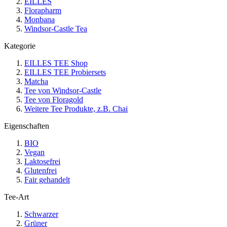
EILLES
Florapharm
Monbana
Windsor-Castle Tea
Kategorie
EILLES TEE Shop
EILLES TEE Probiersets
Matcha
Tee von Windsor-Castle
Tee von Floragold
Weitere Tee Produkte, z.B. Chai
Eigenschaften
BIO
Vegan
Laktosefrei
Glutenfrei
Fair gehandelt
Tee-Art
Schwarzer
Grüner