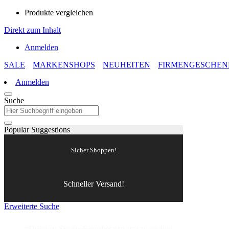
Produkte vergleichen
Direkt zum Inhalt
Anmelden
SALE
MARKENSHOPS
NEUHEITEN
FIRMENGESCHEN
Anmelden
Suche
Popular Suggestions
Sicher Shoppen!
Schneller Versand!
Erweiterte Suche
#Drücken Sie die Eingabetaste, um zu suchen