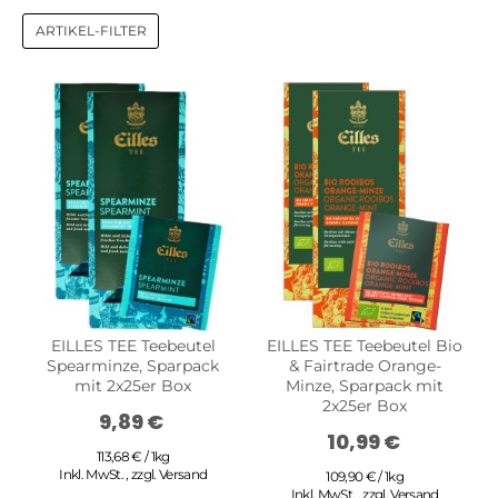
ARTIKEL-FILTER
EILLES TEE Teebeutel
EILLES TEE Teebeutel Bio
Spearminze, Sparpack
& Fairtrade Orange-
mit 2x25er Box
Minze, Sparpack mit
2x25er Box
9,89 €
10,99 €
113,68 € / 1kg
Inkl. MwSt.
,
zzgl.
Versand
109,90 € / 1kg
Inkl. MwSt.
,
zzgl.
Versand