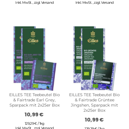
Inkl. MwSt.
,
zzgl.
Versand
Inkl. MwSt.
,
zzgl.
Versand
EILLES TEE Teebeutel Bio
EILLES TEE Teebeutel Bio
& Fairtrade Earl Grey,
& Fairtrade Grüntee
Sparpack mit 2x25er Box
Jingshen, Sparpack mit
2x25er Box
10,99 €
10,99 €
129,29 € / 1kg
Inkl. MwSt.
,
zzgl.
Versand
129,29 € / 1kg