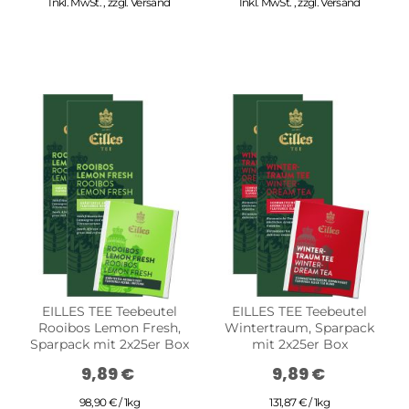
Inkl. MwSt.
,
zzgl.
Versand
Inkl. MwSt.
,
zzgl.
Versand
EILLES TEE Teebeutel
EILLES TEE Teebeutel
Rooibos Lemon Fresh,
Wintertraum, Sparpack
Sparpack mit 2x25er Box
mit 2x25er Box
9,89 €
9,89 €
98,90 € / 1kg
131,87 € / 1kg