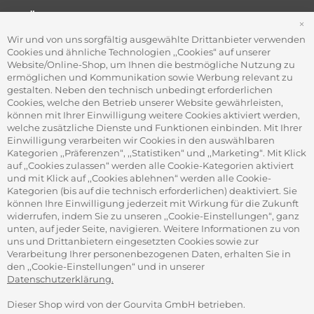
FÜR FIRMEN
S
Office Coffee Kaffee für das Büro
Wir und von uns sorgfältig ausgewählte Drittanbieter verwenden
Firmenkundenservice
Cookies und ähnliche Technologien ,,Cookies“ auf unserer
Firmenrabatt-Programm
Website/Online-Shop, um Ihnen die bestmögliche Nutzung zu
Werbegeschenke
ermöglichen und Kommunikation sowie Werbung relevant zu
gestalten. Neben den technisch unbedingt erforderlichen
Cookies, welche den Betrieb unserer Website gewährleisten,
können mit Ihrer Einwilligung weitere Cookies aktiviert werden,
ADRESSE
welche zusätzliche Dienste und Funktionen einbinden. Mit Ihrer
Gourvita GmbH
Einwilligung verarbeiten wir Cookies in den auswählbaren
Adam-Opel-Str. 19
Kategorien ,,Präferenzen“, ,,Statistiken“ und ,,Marketing“. Mit Klick
63322 Rödermark
auf ,,Cookies zulassen“ werden alle Cookie-Kategorien aktiviert
und mit Klick auf ,,Cookies ablehnen“ werden alle Cookie-
Kategorien (bis auf die technisch erforderlichen) deaktiviert. Sie
können Ihre Einwilligung jederzeit mit Wirkung für die Zukunft
widerrufen, indem Sie zu unseren ,,Cookie-Einstellungen“, ganz
unten, auf jeder Seite, navigieren. Weitere Informationen zu von
SICHER ZAHLEN
uns und Drittanbietern eingesetzten Cookies sowie zur
Verarbeitung Ihrer personenbezogenen Daten, erhalten Sie in
den ,,Cookie-Einstellungen“ und in unserer
Datenschutzerklärung.
Dieser Shop wird von der Gourvita GmbH betrieben.