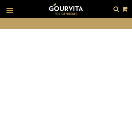
DIREKT
ZUM
INHALT
#DRÜCKEN SIE DIE EINGABETASTE, UM ZU SUCHEN
ANGEBOTE
SALE