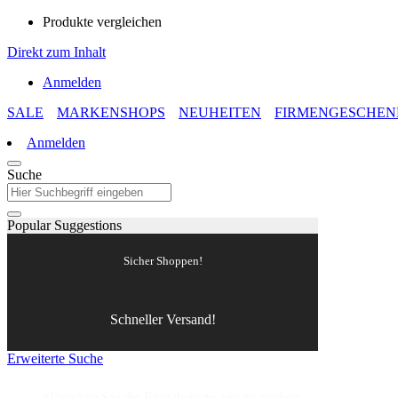
Produkte vergleichen
Direkt zum Inhalt
Anmelden
SALE
MARKENSHOPS
NEUHEITEN
FIRMENGESCHEN
Anmelden
Suche
Popular Suggestions
Sicher Shoppen!
Schneller Versand!
Erweiterte Suche
#Drücken Sie die Eingabetaste, um zu suchen